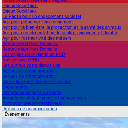
Fonds d'Assainissement Régional
Enjeux Sociétaux
Enjeux Sociétaux
Le Pacte pour un engagement sociétal
Agir pour préserver l'environnement
Agir pour le bien-être, la protection et la santé des animaux
Agir pour une alimentation de qualité, raisonnée et durable
Agir pour l'attractivité des métiers
Restauration Hors Domicile
Restauration Hors Domicile
Les enjeux de la viande en RHD
Nos sessions RHD
Les outils à votre disposition
Actions de communication
Actions de communication
Aimez la viande, Mangez-en mieux.
Événements
Animations en point de vente
Animations pédagogiques et périscolaires
Formation des professionnels
Actions de communication
Événements