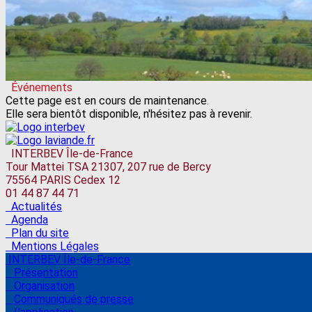
Événements
Cette page est en cours de maintenance.
Elle sera bientôt disponible, n'hésitez pas à revenir.
INTERBEV Île-de-France
Tour Mattei TSA 21307, 207 rue de Bercy
75564 PARIS Cedex 12
01 44 87 44 71
Actualités
Agenda
Plan du site
Mentions Légales
INTERBEV Île-de-France
Présentation
Organisation
Communiqués de presse