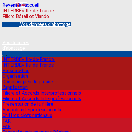
Revenir à l'accueil
INTERBEV Ile-de-France
Filière Bétail et Viande
Vos données d'abattage
Vos données
d'abattage
INTERBEV Île-de-France
INTERBEV Île-de-France
Présentation
Organisation
Communiqués de presse
L'application
Filière et Accords Interprofessionnels
Filière et Accords Interprofessionnels
Présentation de la filière
Accords interprofessionnels
Chiffres clefs nationaux
FAR
FAR