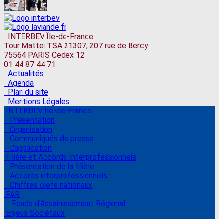
INTERBEV Île-de-France
Tour Mattei TSA 21307, 207 rue de Bercy
75564 PARIS Cedex 12
01 44 87 44 71
Actualités
Agenda
Plan du site
Mentions Légales
INTERBEV Île-de-France
Présentation
Organisation
Communiqués de presse
L'application
Filière et Accords Interprofessionnels
Présentation de la filière
Accords interprofessionnels
Chiffres clefs nationaux
FAR
Fonds d'Assainissement Régional
Enjeux Sociétaux