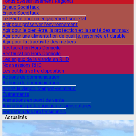
Fonds d'Assainissement Régional
Enjeux Sociétaux
Enjeux Sociétaux
Le Pacte pour un engagement sociétal
Agir pour préserver l'environnement
Agir pour le bien-être, la protection et la santé des animaux
Agir pour une alimentation de qualité, raisonnée et durable
Agir pour l'attractivité des métiers
Restauration Hors Domicile
Restauration Hors Domicile
Les enjeux de la viande en RHD
Nos sessions RHD
Les outils à votre disposition
Actions de communication
Actions de communication
Aimez la viande, Mangez-en mieux.
Événements
Animations en point de vente
Animations pédagogiques et périscolaires
Formation des professionnels
Actualités