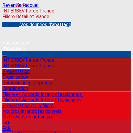
Revenir à l'accueil
INTERBEV Ile-de-France
Filière Bétail et Viande
Vos données d'abattage
Vos données
d'abattage
INTERBEV Île-de-France
INTERBEV Île-de-France
Présentation
Organisation
Communiqués de presse
L'application
Filière et Accords Interprofessionnels
Filière et Accords Interprofessionnels
Présentation de la filière
Accords interprofessionnels
Chiffres clefs nationaux
FAR
FAR