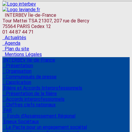
INTERBEV Île-de-France
Tour Mattei TSA 21307, 207 rue de Bercy
75564 PARIS Cedex 12
01 44 87 44 71
Actualités
Agenda
Plan du site
Mentions Légales
INTERBEV Île-de-France
Présentation
Organisation
Communiqués de presse
L'application
Filière et Accords Interprofessionnels
Présentation de la filière
Accords interprofessionnels
Chiffres clefs nationaux
FAR
Fonds d'Assainissement Régional
Enjeux Sociétaux
Le Pacte pour un engagement sociétal