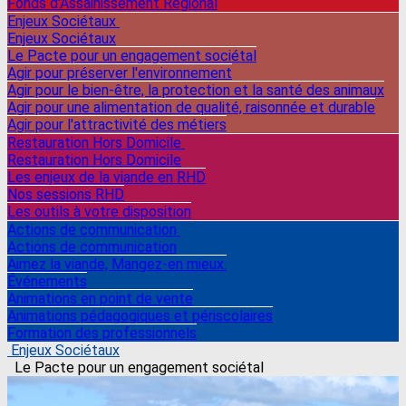
Fonds d'Assainissement Régional
Enjeux Sociétaux
Enjeux Sociétaux
Le Pacte pour un engagement sociétal
Agir pour préserver l'environnement
Agir pour le bien-être, la protection et la santé des animaux
Agir pour une alimentation de qualité, raisonnée et durable
Agir pour l'attractivité des métiers
Restauration Hors Domicile
Restauration Hors Domicile
Les enjeux de la viande en RHD
Nos sessions RHD
Les outils à votre disposition
Actions de communication
Actions de communication
Aimez la viande, Mangez-en mieux.
Événements
Animations en point de vente
Animations pédagogiques et périscolaires
Formation des professionnels
Enjeux Sociétaux
Le Pacte pour un engagement sociétal