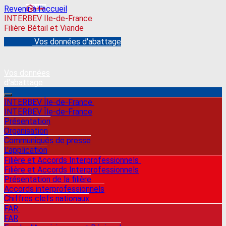
Revenir à l'accueil
INTERBEV Ile-de-France
Filière Bétail et Viande
Vos données d'abattage
Vos données
d'abattage
INTERBEV Île-de-France
INTERBEV Île-de-France
Présentation
Organisation
Communiqués de presse
L'application
Filière et Accords Interprofessionnels
Filière et Accords Interprofessionnels
Présentation de la filière
Accords interprofessionnels
Chiffres clefs nationaux
FAR
FAR